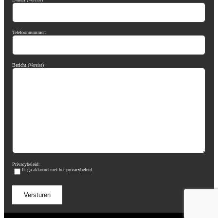
Telefoonnummer:
Bericht:
(Vereist)
Privacybeleid:
Ik ga akkoord met het
privacybeleid
.