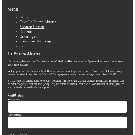
Menu
Home
Over La Puerta Abierta
Soorten Lessen
Docente
Ervaringen
Spaans in Voorburg
Contact
La Puerta Abierta
Heb je reisplannen naar Zuid-Amerika of vind je alles wat met de Spaanstalige wereld te maken
heeft interessant?
Wil je gewoon iets kunnen bestellen in een restaurant op een terras in Barcelona? Of een praatje
kunnen maken in een bar in Madrid? Een gesprek voeren met een aangetrouwd familielid?
Bij La Puerta Abierta kun je terecht! Je kunt mij bereiken via het contact formulier, ik neem dan
zo snel mogelijk contact met je op. Bij de eerste afspraak leren we elkaar kennen en bekijken we
wat de beste lesmethode voor je is.
Contact
Naam:
(Vereist)
Voornaam:
Achternaam:
E-mail:
(Vereist)