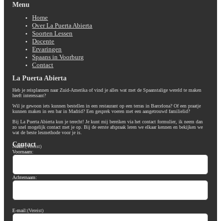
Menu
Home
Over La Puerta Abierta
Soorten Lessen
Docente
Ervaringen
Spaans in Voorburg
Contact
La Puerta Abierta
Heb je reisplannen naar Zuid-Amerika of vind je alles wat met de Spaanstalige wereld te maken
heeft interessant?
Wil je gewoon iets kunnen bestellen in een restaurant op een terras in Barcelona? Of een praatje
kunnen maken in een bar in Madrid? Een gesprek voeren met een aangetrouwd familielid?
Bij La Puerta Abierta kun je terecht! Je kunt mij bereiken via het contact formulier, ik neem dan
zo snel mogelijk contact met je op. Bij de eerste afspraak leren we elkaar kennen en bekijken we
wat de beste lesmethode voor je is.
Contact
Naam:
(Vereist)
Voornaam:
Achternaam:
E-mail:
(Vereist)