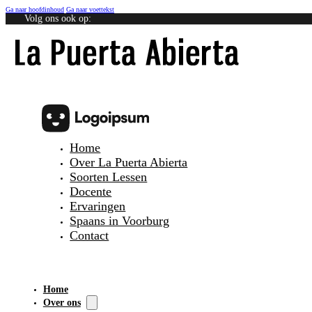
Ga naar hoofdinhoud
Ga naar voettekst
Volg ons ook op:
Home
Over La Puerta Abierta
Soorten Lessen
Docente
Ervaringen
Spaans in Voorburg
Contact
Home
Over ons