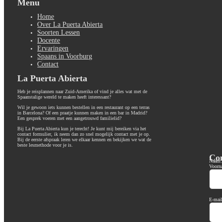
Menu
Home
Over La Puerta Abierta
Soorten Lessen
Docente
Ervaringen
Spaans in Voorburg
Contact
La Puerta Abierta
Heb je reisplannen naar Zuid-Amerika of vind je alles wat met de
Spaanstalige wereld te maken heeft interessant?
Wil je gewoon iets kunnen bestellen in een restaurant op een terras
in Barcelona? Of een praatje kunnen maken in een bar in Madrid?
Een gesprek voeren met een aangetrouwd familielid?
Bij La Puerta Abierta kun je terecht! Je kunt mij bereiken via het
contact formulier, ik neem dan zo snel mogelijk contact met je op.
Bij de eerste afspraak leren we elkaar kennen en bekijken we wat de
beste lesmethode voor je is.
Co
Naam:
Voorn
E-mail