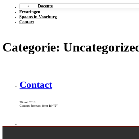
Docente
Soorten lessen
Ervaringen
Spaans in Voorburg
Contact
Categorie:
Uncategorize
Contact
20 mei 2013
Contact: [contact_form id="2"]