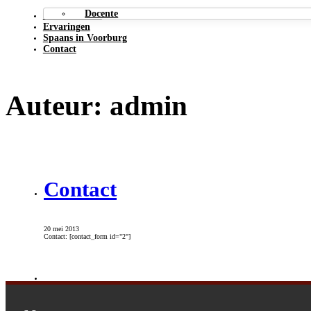
Docente
Soorten lessen
Ervaringen
Spaans in Voorburg
Contact
Auteur:
admin
Contact
20 mei 2013
Contact: [contact_form id="2"]