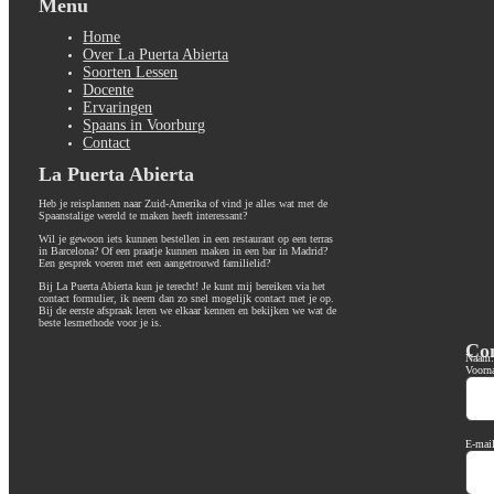
Menu
Home
Over La Puerta Abierta
Soorten Lessen
Docente
Ervaringen
Spaans in Voorburg
Contact
La Puerta Abierta
Heb je reisplannen naar Zuid-Amerika of vind je alles wat met de
Spaanstalige wereld te maken heeft interessant?
Wil je gewoon iets kunnen bestellen in een restaurant op een terras
in Barcelona? Of een praatje kunnen maken in een bar in Madrid?
Een gesprek voeren met een aangetrouwd familielid?
Bij La Puerta Abierta kun je terecht! Je kunt mij bereiken via het
contact formulier, ik neem dan zo snel mogelijk contact met je op.
Bij de eerste afspraak leren we elkaar kennen en bekijken we wat de
beste lesmethode voor je is.
Co
Naam:
Voorn
E-mail