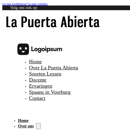
Ga naar hoofdinhoud
Ga naar voettekst
Volg ons ook op:
Home
Over La Puerta Abierta
Soorten Lessen
Docente
Ervaringen
Spaans in Voorburg
Contact
Home
Over ons